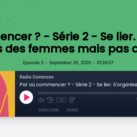
er ? - Série 2 - Se lier.
es femmes mais pas que
•
•
Episode 3
September 26, 2020
01:26:07
Radio Commons
1x
SUBSCRIBE
SHARE