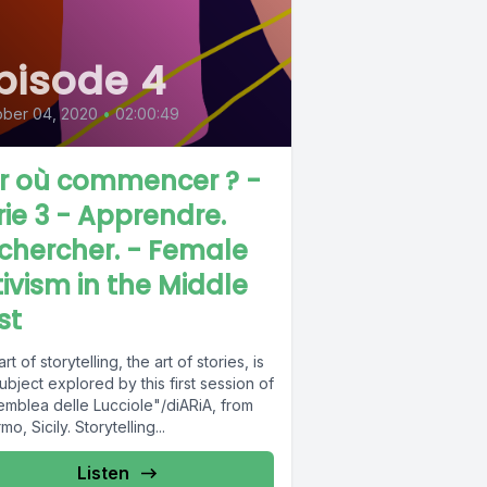
pisode 4
ober 04, 2020
•
02:00:49
r où commencer ? -
rie 3 - Apprendre.
chercher. - Female
tivism in the Middle
st
rt of storytelling, the art of stories, is
ubject explored by this first session of
emblea delle Lucciole"/diARiA, from
mo, Sicily. Storytelling...
Listen