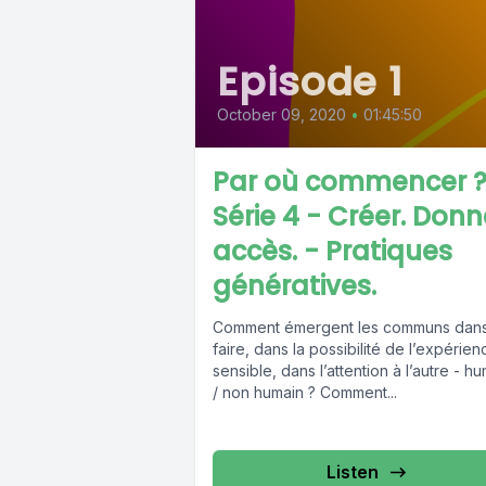
Episode 1
October 09, 2020
•
01:45:50
Par où commencer ?
Série 4 - Créer. Donn
accès. - Pratiques
génératives.
Comment émergent les communs dans
faire, dans la possibilité de l’expérien
sensible, dans l’attention à l’autre - h
/ non humain ? Comment...
Listen