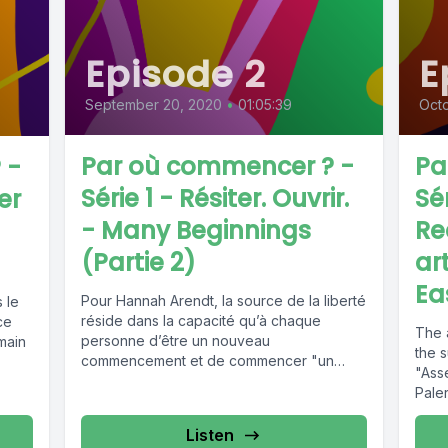
Episode 2
E
September 20, 2020
•
01:05:39
Oct
Par où commencer ? -
Pa
 -
Série 1 - Résiter. Ouvrir.
Sé
er
- Many Beginnings
Re
(Partie 2)
ar
Ea
Pour Hannah Arendt, la source de la liberté
 le
réside dans la capacité qu’à chaque
ce
The a
personne d’être un nouveau
umain
the s
commencement et de commencer "un
"Ass
monde...
Paler
Listen