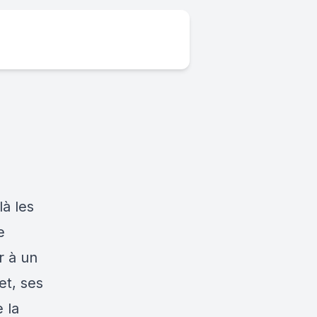
là les
e
r à un
et, ses
e la