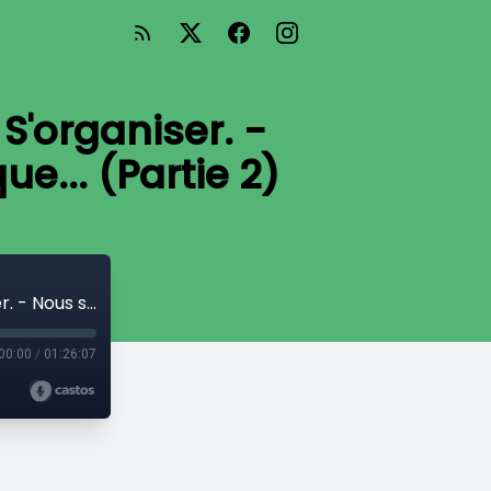
 S'organiser. -
... (Partie 2)
Par où commencer ? - Série 2 - Se lier. S'organiser. - Nous sommes des femmes mais pas que... (Partie 2)
00:00
/
01:26:07