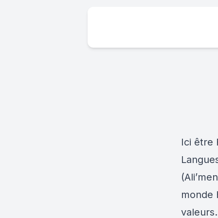
Ici êtr
Langues,
(Ali’men
monde hy
valeurs.