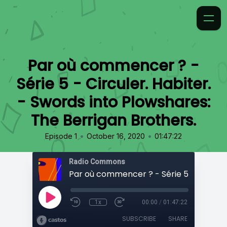
Par où commencer ? -
Série 5 - Circuler. Habiter.
- Swords into Plowshares:
The Berrigan Brothers.
•
•
Episode 1
October 16, 2020
01:47:22
Radio Commons
1x
00:00
/
01:47:22
SUBSCRIBE
SHARE