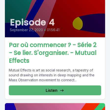
Episode 4
September 27, 2020
•
01:56:41
Par où commencer ? - Série 2
- Se lier. S'organiser. - Mutual
Effects
Mutual Effects is art as social research, a tapestry of
sound drawing on interests in deep mapping and the
Mass Observation movement to connect...
Listen