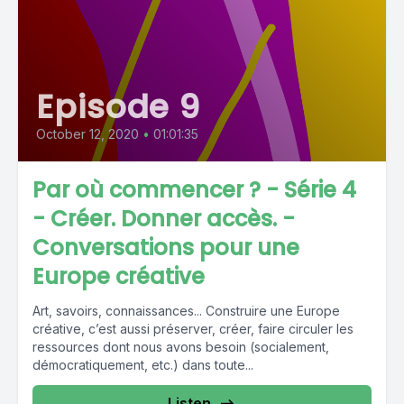
Episode 9
October 12, 2020
•
01:01:35
Par où commencer ? - Série 4
- Créer. Donner accès. -
Conversations pour une
Europe créative
Art, savoirs, connaissances... Construire une Europe
créative, c’est aussi préserver, créer, faire circuler les
ressources dont nous avons besoin (socialement,
démocratiquement, etc.) dans toute...
Listen