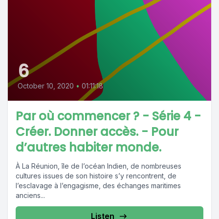
6
October 10, 2020
•
01:11:18
Par où commencer ? - Série 4 -
Créer. Donner accès. - Pour
d’autres habiter monde.
À La Réunion, île de l’océan Indien, de nombreuses
cultures issues de son histoire s’y rencontrent, de
l’esclavage à l’engagisme, des échanges maritimes
anciens...
Listen