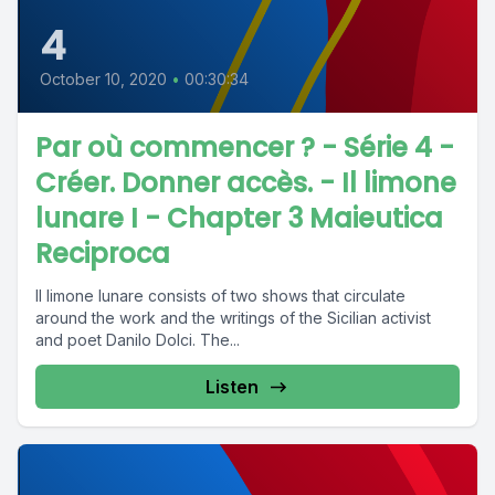
4
October 10, 2020
•
00:30:34
Par où commencer ? - Série 4 -
Créer. Donner accès. - Il limone
lunare I - Chapter 3 Maieutica
Reciproca
Il limone lunare consists of two shows that circulate
around the work and the writings of the Sicilian activist
and poet Danilo Dolci. The...
Listen