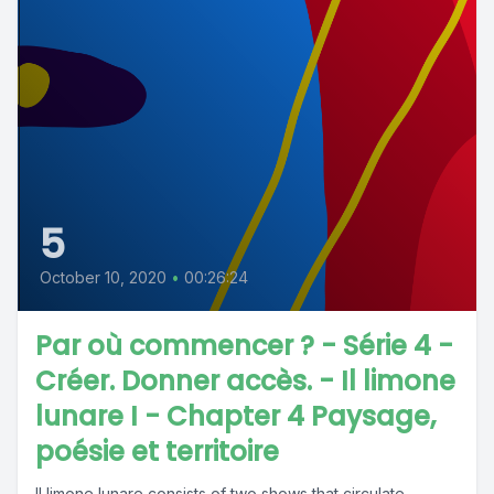
5
October 10, 2020
•
00:26:24
Par où commencer ? - Série 4 -
Créer. Donner accès. - Il limone
lunare I - Chapter 4 Paysage,
poésie et territoire
Il limone lunare consists of two shows that circulate