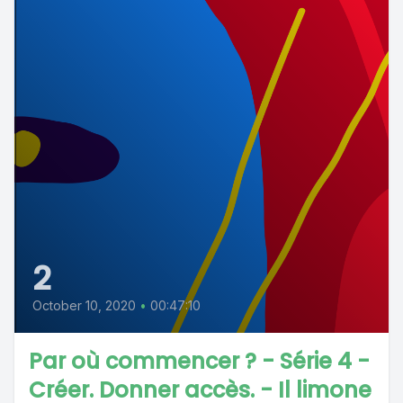
2
October 10, 2020
•
00:47:10
Par où commencer ? - Série 4 -
Créer. Donner accès. - Il limone